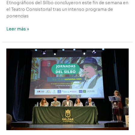
Etnográficos del Silbo concluyeron este fin de semana en
el Teatro Consistorial tras un intenso programa de
ponencias
Leer más »
Arrancan
las
Jornadas
del
Silbo
en
Gáldar