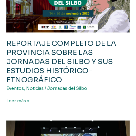
DE
LA
PROVINCIA
SOBRE
LAS
JORNADAS
REPORTAJE COMPLETO DE LA
DEL
SILBO
PROVINCIA SOBRE LAS
Y
JORNADAS DEL SILBO Y SUS
SUS
ESTUDIOS HISTÓRICO-
ESTUDIOS
HISTÓRICO-
ETNOGRÁFICO
ETNOGRÁFICO
Eventos
,
Noticias
/
Jornadas del Silbo
Leer más »
Las
Jornadas