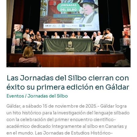
del
Silbo
cierran
con
éxito
su
primera
edición
en
Gáldar
Las Jornadas del Silbo cierran con
éxito su primera edición en Gáldar
Eventos
/
Jornadas del Silbo
Gáldar, a sábado 15 de noviembre de 2025.- Gáldar logra
un hito histórico para la investigación del lenguaje silbado
con la celebración del primer encuentro científico-
académico dedicado íntegramente al silbo en Canarias y
en el mundo. Las Jornadas de Estudios Histórico-