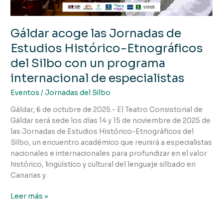
Estudios
Histórico-
Etnográficos
Gáldar acoge las Jornadas de
del
Silbo
Estudios Histórico-Etnográficos
con
del Silbo con un programa
un
internacional de especialistas
programa
internacional
Eventos
/
Jornadas del Silbo
de
Gáldar, 6 de octubre de 2025.- El Teatro Consistorial de
especialistas
Gáldar será sede los días 14 y 15 de noviembre de 2025 de
las Jornadas de Estudios Histórico-Etnográficos del
Silbo, un encuentro académico que reunirá a especialistas
nacionales e internacionales para profundizar en el valor
histórico, lingüístico y cultural del lenguaje silbado en
Canarias y
Leer más »